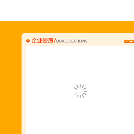
何恒震总监:18037166596
"胡羊排"是国家工商总局核准注册商标,
隶属于金顶鲜企业集团下属
胡羊排餐饮管理有限公司所持有.
金顶鲜宁夏特色系列胡羊排烧烤火锅复合餐厅
2018年持续火爆招商开店中.
金顶鲜餐饮全国连锁500家,
国家注册商标,
有13年正规连锁加盟经验,
真实开店500家后,
我们很专业,
期待您加入大家庭.
若您开店无必胜把握,