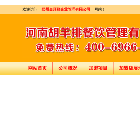
欢迎访问
郑州金顶鲜企业管理有限公司
网站！
网站首页
公司概况
加盟项目
加盟店展
刘东总经理:18903716928
穆香存老师:13281876669