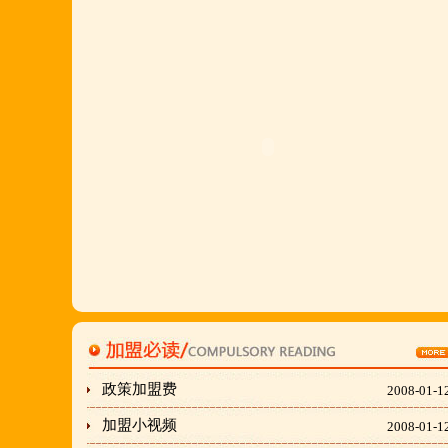
多,易操作,夏天生意更火爆;无需聘厨师;是中小餐饮
店值得信赖的合作伙伴,适合餐饮店快速创业.有意向
加盟的朋友,公司派人为您选址、设计门店;办理营业
执照;企划宣传;购置物品;全程指导;快开业再派厨师
长上门住店指导,期间可以派人到总部学习,开业时再
派厨师长上门住店指导,期间可以派人到总部学习,开
业时再派厨师长住店不限期传授,直至教会为止;若您
开店无必胜厂的把握,请致电我们！
刘东总经理:18903716928
穆香存老师:13281876669
何恒震总监:18037166596
政策加盟费
2008-01-1
加盟小视频
2008-01-1
"胡羊排"是国家工商总局核准注册商标,