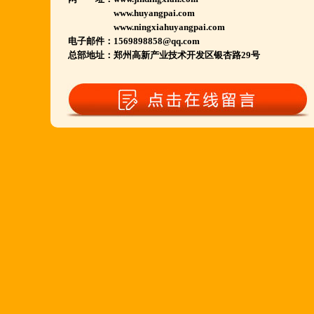
www.huyangpai.com
江苏泗洪 沭阳 浙江宁波温州等店.....
www.ningxiahuyangpai.com
电子邮件：1569898858@qq.com
河南南阳多家 焦作周口多家店.....
总部地址：郑州高新产业技术开发区银杏路29号
郑州港区 许昌洛阳开封多家店.....
河北石家庄 唐山迁安多家店.....
安徽亳州清真店 湖北襄阳店.....
山西晋城 阳泉等店.....
欢迎您到就近店品尝考察.
详询公司总监 何恒震 先生:手机/微信18037166596
火爆的网络线上团购及微信营销模式:公司采用派人
上门指导.住店扶持的经营模式,宁夏风味,一锅四吃,
羊排突出鲜,香,嫩;香辣虾口感纯正,营养丰富,回头客
多,易操作,夏天生意更火爆;无需聘厨师;是中小餐饮
店值得信赖的合作伙伴,适合餐饮店快速创业.有意向