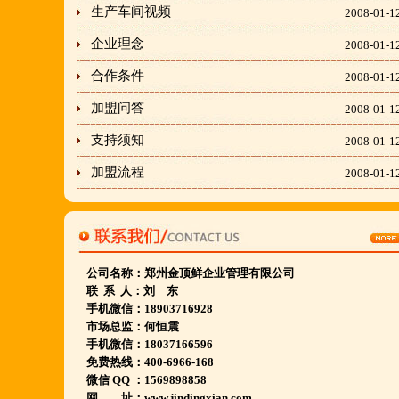
生产车间视频
2008-01-1
隶属于金顶鲜企业集团下属
企业理念
2008-01-1
胡羊排餐饮管理有限公司所持有.
合作条件
金顶鲜宁夏特色系列胡羊排烧烤火锅复合餐厅
2008-01-1
2018年持续火爆招商开店中.
加盟问答
2008-01-1
支持须知
2008-01-1
金顶鲜餐饮全国连锁500家,
加盟流程
2008-01-1
国家注册商标,
有13年正规连锁加盟经验,
真实开店500家后,
我们很专业,
公司名称：
郑州金顶鲜企业管理有限公司
联 系 人：刘 东
期待您加入大家庭.
手机微信：18903716928
若您开店无必胜把握,
市场总监：何恒震
手机微信：18037166596
请致电我们:4006966168
免费热线：400-6966-168
微信 QQ ：1569898858
网 址：www.jindingxian.com
陕西西安市 宁夏银川市 山东聊城市等店.....