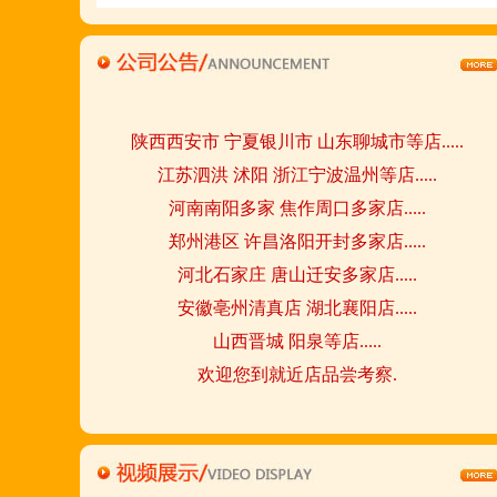
请致电我们:4006966168
陕西西安市 宁夏银川市 山东聊城市等店.....
江苏泗洪 沭阳 浙江宁波温州等店.....
河南南阳多家 焦作周口多家店.....
郑州港区 许昌洛阳开封多家店.....
河北石家庄 唐山迁安多家店.....
安徽亳州清真店 湖北襄阳店.....
山西晋城 阳泉等店.....
欢迎您到就近店品尝考察.
详询公司总监 何恒震 先生:手机/微信18037166596
火爆的网络线上团购及微信营销模式:公司采用派人
上门指导.住店扶持的经营模式,宁夏风味,一锅四吃,
羊排突出鲜,香,嫩;香辣虾口感纯正,营养丰富,回头客